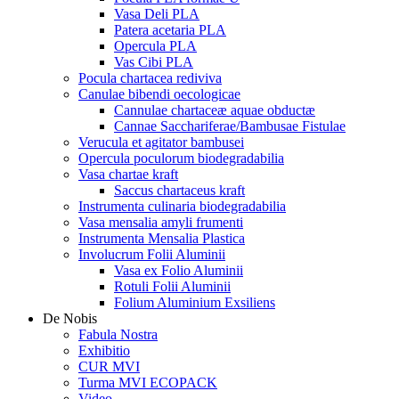
Vasa Deli PLA
Patera acetaria PLA
Opercula PLA
Vas Cibi PLA
Pocula chartacea rediviva
Canulae bibendi oecologicae
Cannulae chartaceæ aquae obductæ
Cannae Sacchariferae/Bambusae Fistulae
Verucula et agitator bambusei
Opercula poculorum biodegradabilia
Vasa chartae kraft
Saccus chartaceus kraft
Instrumenta culinaria biodegradabilia
Vasa mensalia amyli frumenti
Instrumenta Mensalia Plastica
Involucrum Folii Aluminii
Vasa ex Folio Aluminii
Rotuli Folii Aluminii
Folium Aluminium Exsiliens
De Nobis
Fabula Nostra
Exhibitio
CUR MVI
Turma MVI ECOPACK
Video