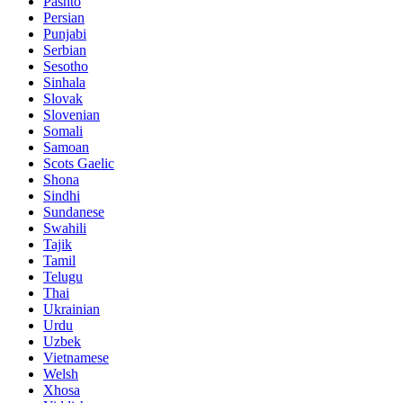
Pashto
Persian
Punjabi
Serbian
Sesotho
Sinhala
Slovak
Slovenian
Somali
Samoan
Scots Gaelic
Shona
Sindhi
Sundanese
Swahili
Tajik
Tamil
Telugu
Thai
Ukrainian
Urdu
Uzbek
Vietnamese
Welsh
Xhosa