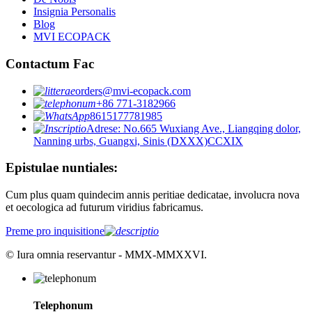
Insignia Personalis
Blog
MVI ECOPACK
Contactum Fac
orders@mvi-ecopack.com
+86 771-3182966
8615177781985
Adrese: No.665 Wuxiang Ave., Liangqing dolor,
Nanning urbs, Guangxi, Sinis (DXXX)CCXIX
Epistulae nuntiales:
Cum plus quam quindecim annis peritiae dedicatae, involucra nova
et oecologica ad futurum viridius fabricamus.
Preme pro inquisitione
© Iura omnia reservantur - MMX-MMXXVI.
Telephonum