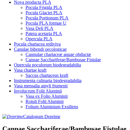
Nova producta PLA
Pocula Frigida PLA
Pocula Glaciei PLA
Pocula Portionum PLA
Pocula PLA formae U
Vasa Deli PLA
Patera acetaria PLA
Opercula PLA
Pocula chartacea rediviva
Canulae bibendi oecologicae
Cannulae chartaceæ aquae obductæ
Cannae Sacchariferae/Bambusae Fistulae
Opercula poculorum biodegradabilia
Vasa chartae kraft
Saccus chartaceus kraft
Instrumenta culinaria biodegradabilia
Vasa mensalia amyli frumenti
Involucrum Folii Aluminii
Vasa ex Folio Aluminii
Rotuli Folii Aluminii
Folium Aluminium Exsiliens
Catalogum Deprime
Cannae Sacchariferae/Bambusae Fistulae