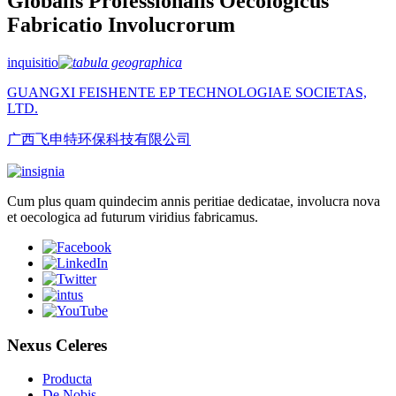
Globalis Professionalis Oecologicus
Fabricatio Involucrorum
inquisitio
GUANGXI FEISHENTE EP TECHNOLOGIAE SOCIETAS,
LTD.
广西飞申特环保科技有限公司
Cum plus quam quindecim annis peritiae dedicatae, involucra nova
et oecologica ad futurum viridius fabricamus.
Nexus Celeres
Producta
De Nobis