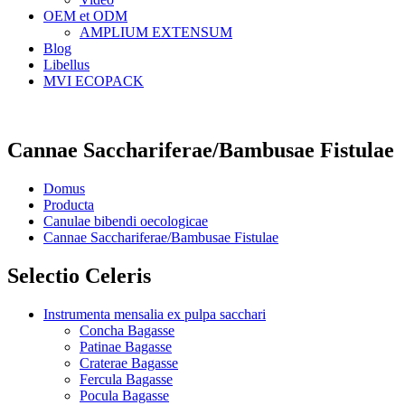
OEM et ODM
AMPLIUM EXTENSUM
Blog
Libellus
MVI ECOPACK
Cannae Sacchariferae/Bambusae Fistulae
Domus
Producta
Canulae bibendi oecologicae
Cannae Sacchariferae/Bambusae Fistulae
Selectio Celeris
Instrumenta mensalia ex pulpa sacchari
Concha Bagasse
Patinae Bagasse
Craterae Bagasse
Fercula Bagasse
Pocula Bagasse