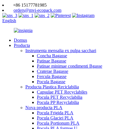
+86 15177781985
orders@mvi-ecopack.com
English
Domus
Producta
Instrumenta mensalia ex pulpa sacchari
Concha Bagasse
Patinae Bagasse
Patinae minimae condimenti Bgasse
Craterae Bagasse
Fercula Bagasse
Pocula Bagasse
Producta Plastica Reciclabilia
Capsulae PET Recyclabiles
Pocula PET Recyclabilia
Pocula PP Recyclabilia
Nova producta PLA
Pocula Frigida PLA
Pocula Glaciei PLA
Pocula Portionum PLA
Pocula PLA formae U