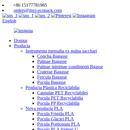
+86 15177781985
orders@mvi-ecopack.com
English
Domus
Producta
Instrumenta mensalia ex pulpa sacchari
Concha Bagasse
Patinae Bagasse
Patinae minimae condimenti Bgasse
Craterae Bagasse
Fercula Bagasse
Pocula Bagasse
Producta Plastica Reciclabilia
Capsulae PET Recyclabiles
Pocula PET Recyclabilia
Pocula PP Recyclabilia
Nova producta PLA
Pocula Frigida PLA
Pocula Glaciei PLA
Pocula Portionum PLA
Pocula PLA formae U