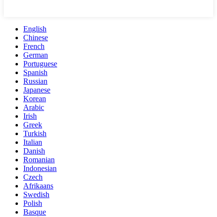
English
Chinese
French
German
Portuguese
Spanish
Russian
Japanese
Korean
Arabic
Irish
Greek
Turkish
Italian
Danish
Romanian
Indonesian
Czech
Afrikaans
Swedish
Polish
Basque