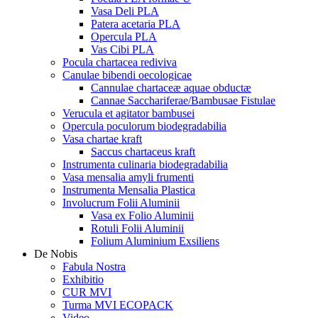
Vasa Deli PLA
Patera acetaria PLA
Opercula PLA
Vas Cibi PLA
Pocula chartacea rediviva
Canulae bibendi oecologicae
Cannulae chartaceæ aquae obductæ
Cannae Sacchariferae/Bambusae Fistulae
Verucula et agitator bambusei
Opercula poculorum biodegradabilia
Vasa chartae kraft
Saccus chartaceus kraft
Instrumenta culinaria biodegradabilia
Vasa mensalia amyli frumenti
Instrumenta Mensalia Plastica
Involucrum Folii Aluminii
Vasa ex Folio Aluminii
Rotuli Folii Aluminii
Folium Aluminium Exsiliens
De Nobis
Fabula Nostra
Exhibitio
CUR MVI
Turma MVI ECOPACK
Video