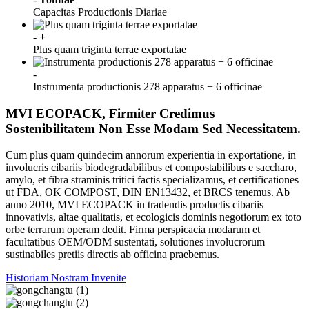
Capacitas Productionis Diariae
-
+
Plus quam triginta terrae exportatae
-
Instrumenta productionis 278 apparatus + 6 officinae
MVI ECOPACK, Firmiter Credimus
Sostenibilitatem Non Esse Modam Sed Necessitatem.
Cum plus quam quindecim annorum experientia in exportatione, in
involucris cibariis biodegradabilibus et compostabilibus e saccharo,
amylo, et fibra straminis tritici factis specializamus, et certificationes
ut FDA, OK COMPOST, DIN EN13432, et BRCS tenemus. Ab
anno 2010, MVI ECOPACK in tradendis productis cibariis
innovativis, altae qualitatis, et ecologicis dominis negotiorum ex toto
orbe terrarum operam dedit. Firma perspicacia modarum et
facultatibus OEM/ODM sustentati, solutiones involucrorum
sustinabiles pretiis directis ab officina praebemus.
Historiam Nostram Invenite