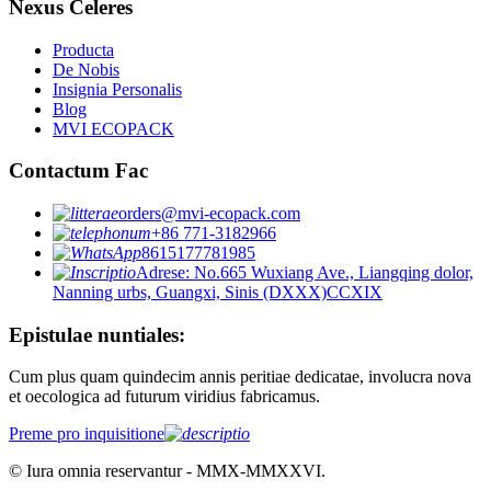
Nexus Celeres
Producta
De Nobis
Insignia Personalis
Blog
MVI ECOPACK
Contactum Fac
orders@mvi-ecopack.com
+86 771-3182966
8615177781985
Adrese: No.665 Wuxiang Ave., Liangqing dolor,
Nanning urbs, Guangxi, Sinis (DXXX)CCXIX
Epistulae nuntiales:
Cum plus quam quindecim annis peritiae dedicatae, involucra nova
et oecologica ad futurum viridius fabricamus.
Preme pro inquisitione
© Iura omnia reservantur - MMX-MMXXVI.