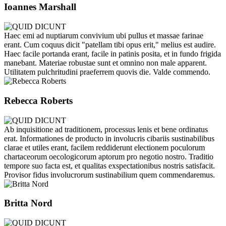
Ioannes Marshall
Haec emi ad nuptiarum convivium ubi pullus et massae farinae
erant. Cum coquus dicit "patellam tibi opus erit," melius est audire.
Haec facile portanda erant, facile in patinis posita, et in fundo frigida
manebant. Materiae robustae sunt et omnino non male apparent.
Utilitatem pulchritudini praeferrem quovis die. Valde commendo.
Rebecca Roberts
Ab inquisitione ad traditionem, processus lenis et bene ordinatus
erat. Informationes de producto in involucris cibariis sustinabilibus
clarae et utiles erant, facilem reddiderunt electionem poculorum
chartaceorum oecologicorum aptorum pro negotio nostro. Traditio
tempore suo facta est, et qualitas exspectationibus nostris satisfacit.
Provisor fidus involucrorum sustinabilium quem commendaremus.
Britta Nord