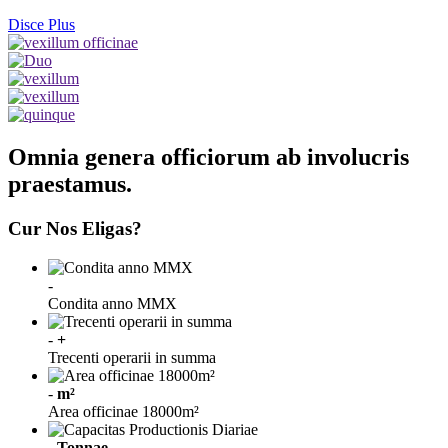
Disce Plus
Omnia genera officiorum ab involucris
praestamus.
Cur Nos Eligas?
-
Condita anno MMX
-
+
Trecenti operarii in summa
-
m²
Area officinae 18000m²
-
Tonnae