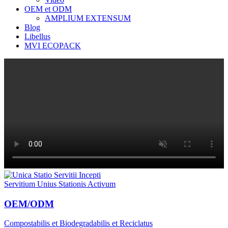
OEM et ODM
AMPLIUM EXTENSUM
Blog
Libellus
MVI ECOPACK
Servitium Unius Stationis Activum
OEM/ODM
Compostabilis et Biodegradabilis et Reciclatus