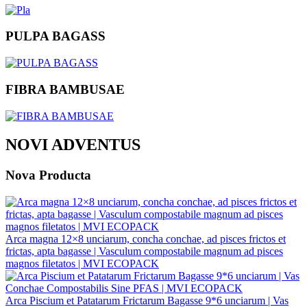
PULPA BAGASS
FIBRA BAMBUSAE
NOVI ADVENTUS
Nova Producta
Arca magna 12×8 unciarum, concha conchae, ad pisces frictos et
frictas, apta bagasse | Vasculum compostabile magnum ad pisces
magnos filetatos | MVI ECOPACK
Arca Piscium et Patatarum Frictarum Bagasse 9*6 unciarum | Vas