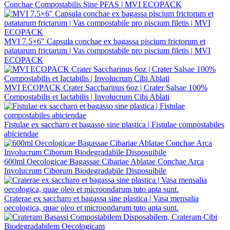
Conchae Compostabilis Sine PFAS | MVI ECOPACK
MVI 7.5×6″ Capsula conchae ex bagassa piscium frictorum et
patatarum frictarum | Vas compostabile pro piscium filetis | MVI
ECOPACK
MVI ECOPACK Crater Saccharinus 6oz | Crater Salsae 100%
Compostabilis et Iactabilis | Involucrum Cibi Ablati
Fistulae ex saccharo et bagasso sine plastica | Fistulae compostabiles
abiciendae
600ml Oecologicae Bagassae Cibariae Ablatae Conchae Arca
Involucrum Ciborum Biodegradabile Disposuibile
Craterae ex saccharo et bagassa sine plastica | Vasa mensalia
oecologica, quae oleo et microondarum tuto apta sunt.