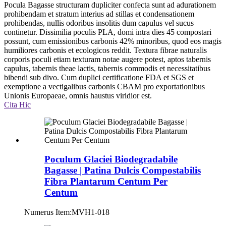
Pocula Bagasse structuram dupliciter confecta sunt ad adurationem
prohibendam et stratum interius ad stillas et condensationem
prohibendas, nullis odoribus insolitis dum capulus vel sucus
continetur. Dissimilia poculis PLA, domi intra dies 45 compostari
possunt, cum emissionibus carbonis 42% minoribus, quod eos magis
humiliores carbonis et ecologicos reddit. Textura fibrae naturalis
corporis poculi etiam texturam notae augere potest, aptos tabernis
capulus, tabernis theae lactis, tabernis commodis et necessitatibus
bibendi sub divo. Cum duplici certificatione FDA et SGS et
exemptione a vectigalibus carbonis CBAM pro exportationibus
Unionis Europaeae, omnis haustus viridior est.
Cita Hic
Poculum Glaciei Biodegradabile
Bagasse | Patina Dulcis Compostabilis
Fibra Plantarum Centum Per
Centum
Numerus Item:
MVH1-018