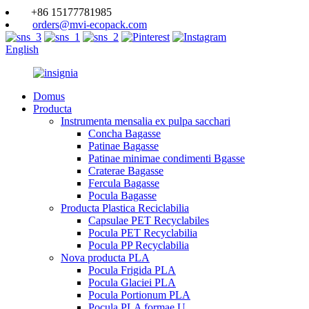
+86 15177781985
orders@mvi-ecopack.com
English
Domus
Producta
Instrumenta mensalia ex pulpa sacchari
Concha Bagasse
Patinae Bagasse
Patinae minimae condimenti Bgasse
Craterae Bagasse
Fercula Bagasse
Pocula Bagasse
Producta Plastica Reciclabilia
Capsulae PET Recyclabiles
Pocula PET Recyclabilia
Pocula PP Recyclabilia
Nova producta PLA
Pocula Frigida PLA
Pocula Glaciei PLA
Pocula Portionum PLA
Pocula PLA formae U