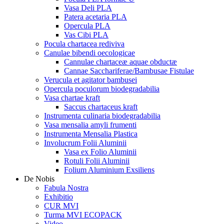
Vasa Deli PLA
Patera acetaria PLA
Opercula PLA
Vas Cibi PLA
Pocula chartacea rediviva
Canulae bibendi oecologicae
Cannulae chartaceæ aquae obductæ
Cannae Sacchariferae/Bambusae Fistulae
Verucula et agitator bambusei
Opercula poculorum biodegradabilia
Vasa chartae kraft
Saccus chartaceus kraft
Instrumenta culinaria biodegradabilia
Vasa mensalia amyli frumenti
Instrumenta Mensalia Plastica
Involucrum Folii Aluminii
Vasa ex Folio Aluminii
Rotuli Folii Aluminii
Folium Aluminium Exsiliens
De Nobis
Fabula Nostra
Exhibitio
CUR MVI
Turma MVI ECOPACK
Video