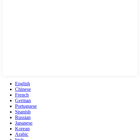
English
Chinese
French
German
Portuguese
Spanish
Russian
Japanese
Korean
Arabic
Irish