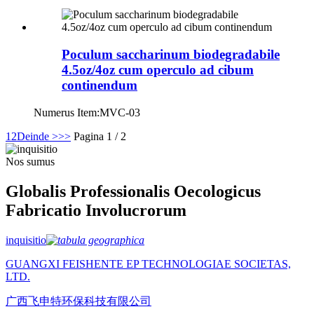
Poculum saccharinum biodegradabile
4.5oz/4oz cum operculo ad cibum
continendum
Numerus Item:
MVC-03
1
2
Deinde >
>>
Pagina 1 / 2
Nos sumus
Globalis Professionalis Oecologicus
Fabricatio Involucrorum
inquisitio
GUANGXI FEISHENTE EP TECHNOLOGIAE SOCIETAS,
LTD.
广西飞申特环保科技有限公司