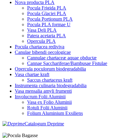
Nova producta PLA
Pocula Frigida PLA
Pocula Glaciei PLA
Pocula Portionum PLA
Pocula PLA formae U
Vasa Deli PLA
Patera acetaria PLA
Opercula PLA
Pocula chartacea rediviva
Canulae bibendi oecologicae
Cannulae chartaceæ aquae obductæ
Cannae Sacchariferae/Bambusae Fistulae
Opercula poculorum biodegradabilia
Vasa chartae kraft
Saccus chartaceus kraft
Instrumenta culinaria biodegradabilia
Vasa mensalia amyli frumenti
Involucrum Folii Aluminii
Vasa ex Folio Aluminii
Rotuli Folii Aluminii
Folium Aluminium Exsiliens
Catalogum Deprime