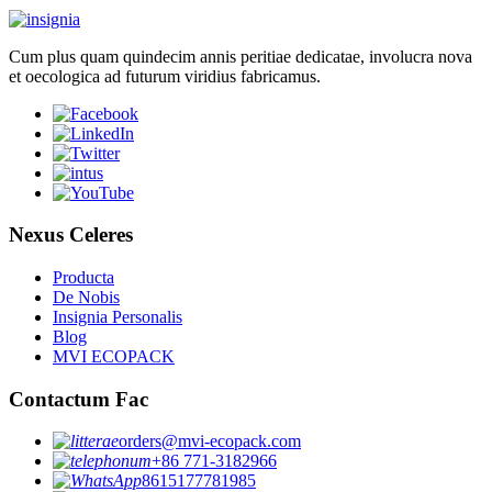
Cum plus quam quindecim annis peritiae dedicatae, involucra nova
et oecologica ad futurum viridius fabricamus.
Nexus Celeres
Producta
De Nobis
Insignia Personalis
Blog
MVI ECOPACK
Contactum Fac
orders@mvi-ecopack.com
+86 771-3182966
8615177781985